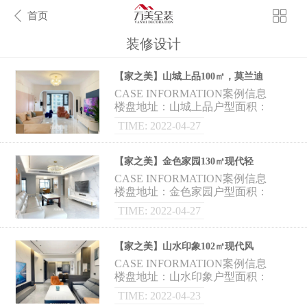
首页
装修设计
【家之美】山城上品100㎡，莫兰迪
色搭配艺术之家！
CASE INFORMATION案例信息
楼盘地址：山城上品户型面积：
100㎡ 案例风格：现代极简 案例
TIME: 2022-04-27
设计：谷明霞 △平面布置图 因
【家之美】金色家园130㎡现代轻
奢，白与黄的碰撞，高贵活泼却不俗
CASE INFORMATION案例信息
气。
楼盘地址：金色家园户型面积：
130㎡ 案例风格：现代轻奢 案例
TIME: 2022-04-27
设计：宋林莉 △平面布置图 设
【家之美】山水印象102㎡现代风
格，饱满不拥挤，幸福感up!
CASE INFORMATION案例信息
楼盘地址：山水印象户型面积：
102m²案例风格：现代风格 案例
TIME: 2022-04-23
设计：高攀 △平面布置图