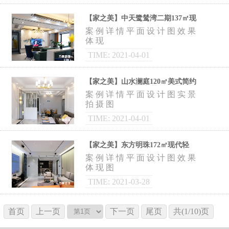
【家之美】中天鹭鸶湾二期137㎡现
代轻奢风，低调沉稳，韵味十足。
案 例 详 情 平 面 设 计 图 效 果
体 现
TIME: 2021-04-01
【家之美】山水澜庭120㎡美式简约
风，奶油色+玫瑰金，温馨优雅之
案 例 详 情 平 面 设 计 图 实 景
宅。
拍 摄 图
TIME: 2021-04-01
【家之美】东方明珠172㎡现代轻
奢，温馨明亮，极致静谧之宅。
案 例 详 情 平 面 设 计 图 效 果
体 现 图
TIME: 2021-03-28
首页
上一页
下一页
尾页
共(1/10)页