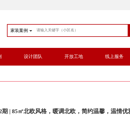
家装案例
例
设计团队
开放工地
线上服务
2期 | 85㎡北欧风格，暖调北欧，简约温馨，温情