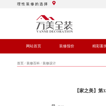
理 性 装 修 的 选 择
网站首页
装修报价
精彩案
首页
/
装修百科
/
装修设计
【家之美】第3