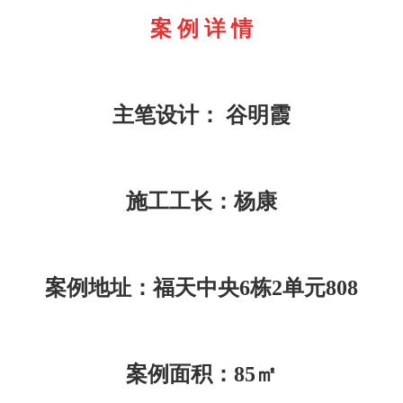
案 例 详 情
主笔设计： 谷明霞
施工工长：杨康
案例地址：
福天中央6栋2单元808
案例面积：85㎡