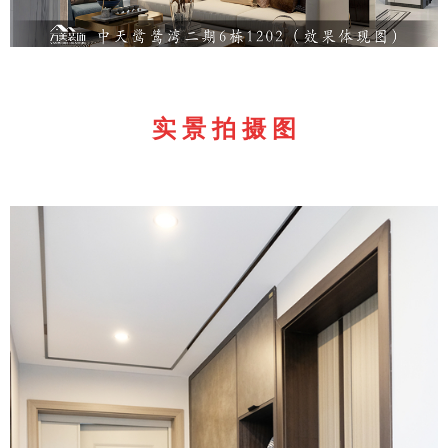
实 景 拍 摄 图