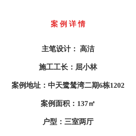
案 例 详 情
主笔设计： 高洁
施工工长：屈小林
案例地址：中天鹭鸶湾二期6栋1202
案例面积：137㎡
户型：三室两厅