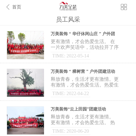
首页
员工风采
万美装饰 “ 华仔休闲山庄 ” 户外团
建活动
更有激情，才会热爱生活。 在
一片欢声笑语中，活动拉开了序
幕。大家通过热烈的交流和妙趣
TIME: 2022-05-14
横生的游戏，增加了彼此的熟悉
感。员工
万美装饰 “ 樟树营 ” 户外团建活动
释放青春，生活才更有激情。更
有激情，才会热爱生活。热爱生
活，才有充沛的精力和有力的追
TIME: 2022-04-22
逐理想。元旦之际，万美装饰迎
来了新年的第一次户
万美装饰“云上田园”团建活动
释放青春，生活才更有激情。
更有激情，才会热爱生活。 热
爱生活，才有充沛的精力和有力
TIME: 2020-06-20
的追逐理想。