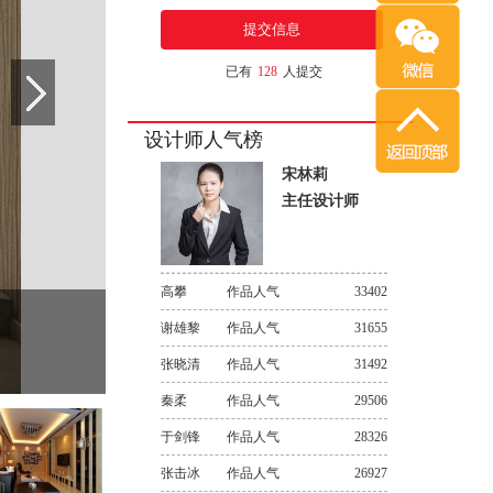
已有
128
人提交
设计师人气榜
宋林莉
主任设计师
高攀
作品人气
33402
谢雄黎
作品人气
31655
张晓清
作品人气
31492
秦柔
作品人气
29506
于剑锋
作品人气
28326
张击冰
作品人气
26927