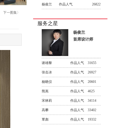
杨俊兰
作品人气
26822
下一图集〉
服务之星
杨俊兰
首席设计师
谢雄黎
作品人气
31655
张击冰
作品人气
26927
杨晓仪
作品人气
20601
熊嵩
作品人气
4625
宋林莉
作品人气
34114
高攀
作品人气
33402
覃彪
作品人气
19332