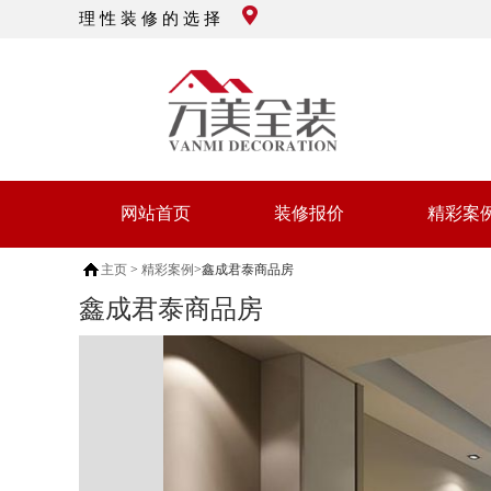
理 性 装 修 的 选 择
网站首页
装修报价
精彩案
主页
>
精彩案例
>鑫成君泰商品房
鑫成君泰商品房