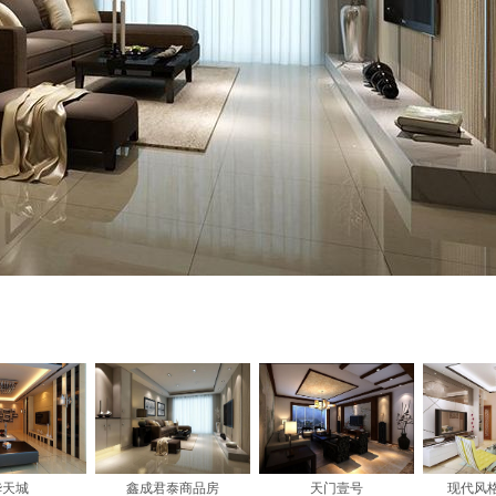
华天城
鑫成君泰商品房
天门壹号
现代风