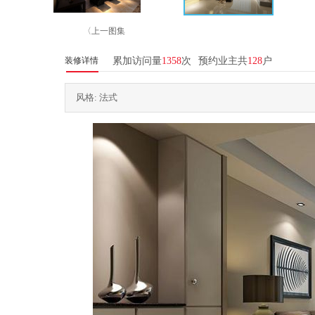
〈上一图集
装修详情
累加访问量
1358
次
预约业主共
128
户
风格: 法式