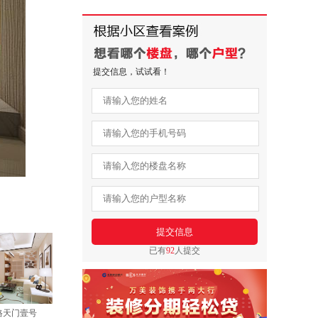
提交信息，试试看！
已有
92
人提交
格天门壹号