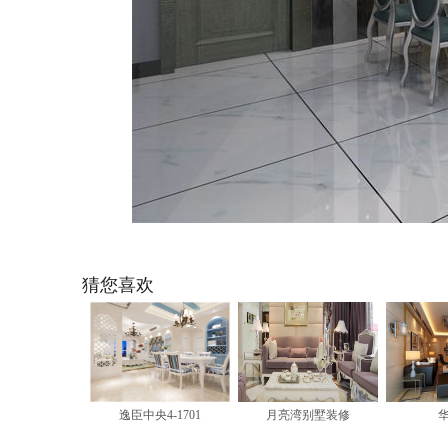
猜您喜欢
逸臣中央4-1701
月亮湾别墅装修