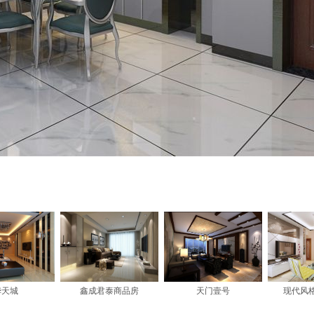
华天城
鑫成君泰商品房
天门壹号
现代风