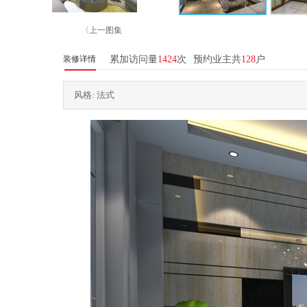
〈上一图集
装修详情
累加访问量
1424
次
预约业主共
128
户
风格: 法式