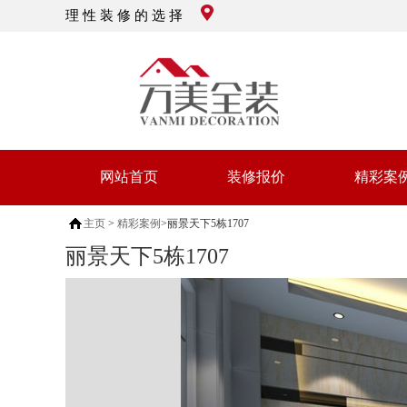
理 性 装 修 的 选 择
网站首页
装修报价
精彩案
主页
>
精彩案例
>丽景天下5栋1707
丽景天下5栋1707