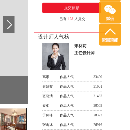
已有
128
人提交
设计师人气榜
宋林莉
主任设计师
高攀
作品人气
33400
谢雄黎
作品人气
31651
张晓清
作品人气
31487
秦柔
作品人气
29502
于剑锋
作品人气
28323
张击冰
作品人气
26916