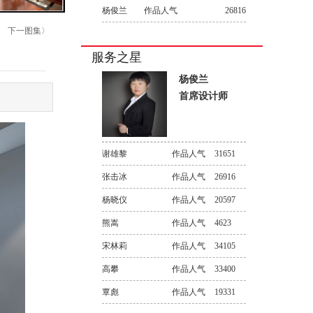
杨俊兰
作品人气
26816
下一图集〉
服务之星
杨俊兰
首席设计师
谢雄黎
作品人气
31651
张击冰
作品人气
26916
杨晓仪
作品人气
20597
熊嵩
作品人气
4623
宋林莉
作品人气
34105
高攀
作品人气
33400
覃彪
作品人气
19331