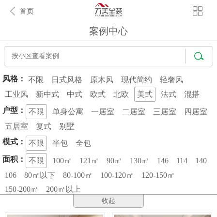
首页
案例中心
风格：
不限
日式风格
原木风
现代简约
轻奢风
工业风
新中式
中式
欧式
北欧
美式
法式
混搭
户型：
不限
单身公寓
一居室
二居室
三居室
四居室
五居室
复式
别墅
模式：
不限
半包
全包
面积：
不限
100㎡
121㎡
90㎡
130㎡
146
114
140
106
80㎡以下
80-100㎡
100-120㎡
120-150㎡
150-200㎡
200㎡以上
收起