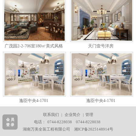
广茂园2-2-706室180㎡美式风格
天门壹号洋房
逸臣中央4-1701
逸臣中央4-1701
联系我们
|
企业简介
|
管理
会 员
电话：
0744-8228038
0744-8228038
登 录
湖南万美全装工程有限公司
湘ICP备2025148914号