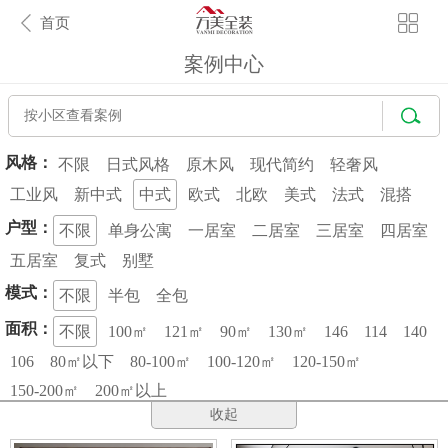
首页
案例中心
风格：
不限
日式风格
原木风
现代简约
轻奢风
工业风
新中式
中式
欧式
北欧
美式
法式
混搭
户型：
不限
单身公寓
一居室
二居室
三居室
四居室
五居室
复式
别墅
模式：
不限
半包
全包
面积：
不限
100㎡
121㎡
90㎡
130㎡
146
114
140
106
80㎡以下
80-100㎡
100-120㎡
120-150㎡
150-200㎡
200㎡以上
收起