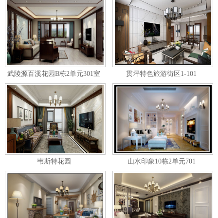
武陵源百溪花园B栋2单元301室
贯坪特色旅游街区1-101
143㎡-中式风格
韦斯特花园
山水印象10栋2单元701