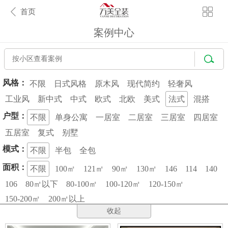
首页
案例中心
风格：
不限
日式风格
原木风
现代简约
轻奢风
工业风
新中式
中式
欧式
北欧
美式
法式
混搭
户型：
不限
单身公寓
一居室
二居室
三居室
四居室
五居室
复式
别墅
模式：
不限
半包
全包
面积：
不限
100㎡
121㎡
90㎡
130㎡
146
114
140
106
80㎡以下
80-100㎡
100-120㎡
120-150㎡
150-200㎡
200㎡以上
收起