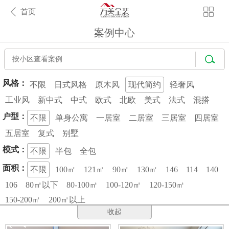
首页
案例中心
风格：
不限
日式风格
原木风
现代简约
轻奢风
工业风
新中式
中式
欧式
北欧
美式
法式
混搭
户型：
不限
单身公寓
一居室
二居室
三居室
四居室
五居室
复式
别墅
模式：
不限
半包
全包
面积：
不限
100㎡
121㎡
90㎡
130㎡
146
114
140
106
80㎡以下
80-100㎡
100-120㎡
120-150㎡
150-200㎡
200㎡以上
收起