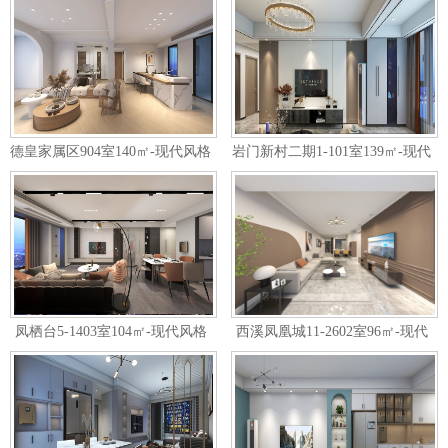
德皇家属区904室140㎡-现代风格
岩门新村二期1-101室139㎡-现代
风格
凤栖台5-1403室104㎡-现代风格
西溪凤凰城11-2602室96㎡-现代
极简